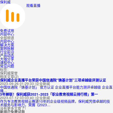
保利威
观看直播
免费试用
内容中心
全部频道
内容中心
解决方案
案例拆解
行业前沿
产品动态
大咖分享
课程中心
常见问题
标签：
保利威荣誉
相关文章(2)
保利威企业直播平台荣获中国信通院“铸基计划”三项卓越级评测认证
2023-09-26 01:29:33
|
企业新闻
中国信通院「铸基计划」 官方认证 企业直播平台能力测评卓越级 企业直
播…
3年蝉联！保利威获2021~2023「职业教育视频云排行榜」第一
2023-07-12 03:03:40
|
企业新闻
作为专注教育视频云赛道10年的企业级视频品牌，保利威凭借卓越的技
术服务与影响力，荣膺《2023…
没有更多文章了!
新用户免费试用