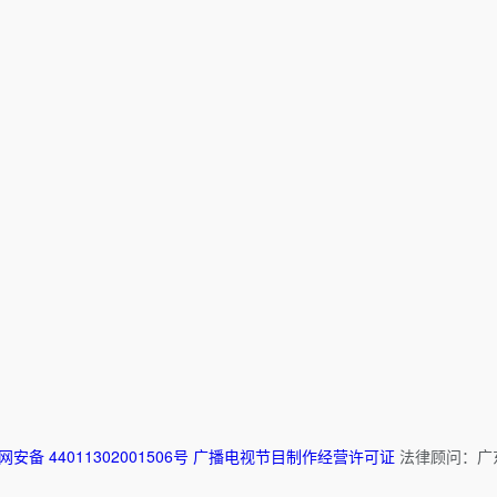
安备 44011302001506号
广播电视节目制作经营许可证
法律顾问：广