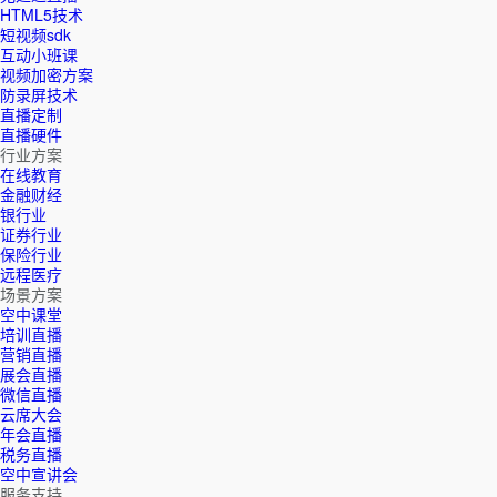
HTML5技术
短视频sdk
互动小班课
视频加密方案
防录屏技术
直播定制
直播硬件
行业方案
在线教育
金融财经
银行业
证券行业
保险行业
远程医疗
场景方案
空中课堂
培训直播
营销直播
展会直播
微信直播
云席大会
年会直播
税务直播
空中宣讲会
服务支持