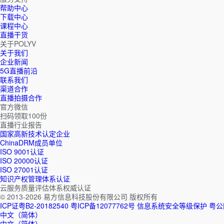
帮助中心
下载中心
课程中心
直播干货
关于POLYV
关于我们
企业新闻
5G直播前沿
联系我们
渠道合作
直播拍摄合作
官方微信
扫码领取100份
直播行业报告
国家高新技术认定企业
ChinaDRM成员单位
ISO 9001认证
ISO 20000认证
ISO 27001认证
知识产权管理体系认证
云服务质量评估体系权威认证
© 2013-2026 易方信息科技股份有限公司 版权所有
ICP证粤B2-20182540
粤ICP备12077762号
信息系统安全等级保护
粤公网
中文（简体）
中文（简体）