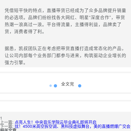
凭借短平快的特点，直播带货已经成为了众多品牌提升销量
的必选项。品牌们纷纷找各大网红、明星“深度合作”，带货
热潮一浪高过一浪。平台得流量，主播得利益，品牌卖了
货，消费者得了利。
据悉，凯叔团队正在考虑把带货直播打造成常态化的产品，
让公司内部每个业务部门都参与进来，构筑驱动企业增长的
强力引擎。
全文完
1
上一篇:
点亮人生！中央音乐学院云毕业典礼即将开启
下一篇:
炫！4500米高空拆空调、黑科技虚拟舞台，美的直播燃爆广交会
相关文章