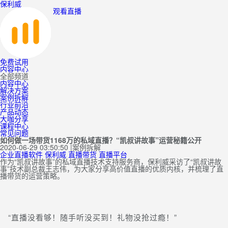
保利威
观看直播
免费试用
内容中心
全部频道
内容中心
解决方案
案例拆解
行业前沿
产品动态
大咖分享
课程中心
常见问题
如何做一场带货1168万的私域直播？“凯叔讲故事”运营秘籍公开
2020-06-29 03:50:50
|
案例拆解
企业直播软件
保利威
直播带货
直播平台
作为“凯叔讲故事”的私域直播技术支持服务商，保利威采访了“凯叔讲故
事”技术副总裁王志伟，为大家分享高价值直播的优质内核，并梳理了直
播带货的运营策略。
“直播没看够！随手听没买到！礼物没抢过瘾！”