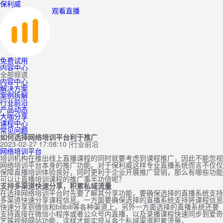
保利威
观看直播
免费试用
内容中心
全部频道
内容中心
解决方案
案例拆解
行业前沿
产品动态
大咖分享
课程中心
常见问题
如何选择网络培训平台利于推广
2023-02-27 17:08:10
|
行业前沿
网络培训平台
培训机构在推出线上直播课程的同时就要考虑到课程推广，因此不能忽视
网络培训平台本身的推广功能。对于保利威这样专业直播系统而言不仅仅
保障直播培训体验良好，同时更利于企业开展推广营销，那么有哪些功能
可以让直播培训课程的推广事半功倍呢？
支持多渠道快速分享，积累私域流量
在选择网络培训平台时先要了解其分享功能，要确保选择的直播系统支持
多渠道快速分享课程信息。一方面要确保选择的直播系统支持将课程信息
快速分享到微信和bilibili等各种渠道上，另外一方面选择的直播系统还要
支持直接在微信小程序或者公众号内直播，以及录播课程快速同步到爱奇
艺等视频网站功能，这样才能实现从各个私域渠道积累流量。