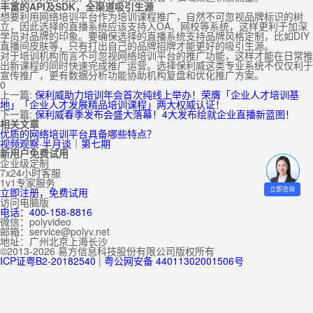
丰富的API及SDK，全渠道吸引生源
想要利用网络培训平台作为培训课程推广，自然不可忽视品牌标识的树
立，因此选择的直播系统应该支持入OA、网校等系统，这样更利于加深
学员对品牌的印象。要确保选择的直播系统支持品牌风格定制，比如DIY
直播间皮肤等，只有打出自己的品牌招牌才能更好的吸引生源。
对于培训机构而言不可忽视网络培训平台的推广功能，这样才能在日常推
出新课程的同时快速完成推广运营。选择保利威这类专业系统不仅仅利于
宣传推广，更有数据分析功能协助机构复盘和优化推广方案。
0
上一篇:
保利威助力培训年会首次纯线上举办！荣膺「企业人才培训基
地」「企业人才发展精品培训课程」两大权威认证！
下一篇:
保利威春季发布会盛大落幕！4大发布绘就企业直播新蓝图！
相关文章
优质的网络培训平台具备哪些特点？
视频观察·半月谈｜第七期
新用户免费试用
企业级定制
7x24小时客服
1v1专家服务
立即咨询
立即注册，免费试用
访问电脑版
电话：400-158-8816
微信：polyvideo
邮箱：service@polyv.net
地址：
广州
北京
上海
长沙
©2013-2026 易方信息科技股份有限公司版权所有
ICP证粤B2-20182540
|
粤公网安备 44011302001506号