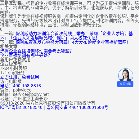
三是互动性。
搭建的企业收费在线培训平台，可以为员工提供培训前、培
训中、培训后的互动体验，便于了解培训效果，也能获取员工培训存在的
问题。
保利威作为专业在线视频服务商，能提供定制化的企业收费在线培训平台
搭建服务，先进的分级技术可针对员工特点提供定制化培训内容，全终支
持端，无视弱网络环境，直播、视频回放都流畅无比。
0
上一篇:
保利威助力培训年会首次纯线上举办！荣膺「企业人才培训基
地」「企业人才发展精品培训课程」两大权威认证！
下一篇:
保利威春季发布会盛大落幕！4大发布绘就企业直播新蓝图！
相关文章
选择企业直播培训移动端要考虑哪些？
企业直播培训有哪些好处？
新用户免费试用
企业级定制
7x24小时客服
1v1专家服务
立即注册，免费试用
访问电脑版
立即咨询
电话：400-158-8816
微信：polyvideo
邮箱：service@polyv.net
地址：
广州
北京
上海
长沙
©2013-2026 易方信息科技股份有限公司版权所有
ICP证粤B2-20182540
|
粤公网安备 44011302001506号