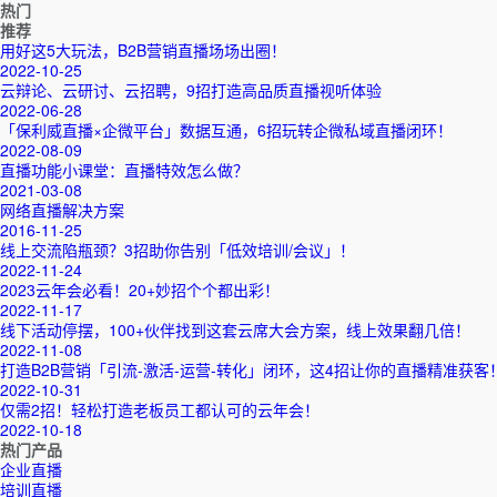
热门
推荐
用好这5大玩法，B2B营销直播场场出圈！
2022-10-25
云辩论、云研讨、云招聘，9招打造高品质直播视听体验
2022-06-28
「保利威直播×企微平台」数据互通，6招玩转企微私域直播闭环！
2022-08-09
直播功能小课堂：直播特效怎么做？
2021-03-08
网络直播解决方案
2016-11-25
线上交流陷瓶颈？3招助你告别「低效培训/会议」！
2022-11-24
2023云年会必看！20+妙招个个都出彩！
2022-11-17
线下活动停摆，100+伙伴找到这套云席大会方案，线上效果翻几倍！
2022-11-08
打造B2B营销「引流-激活-运营-转化」闭环，这4招让你的直播精准获客
2022-10-31
仅需2招！轻松打造老板员工都认可的云年会！
2022-10-18
热门产品
企业直播
培训直播