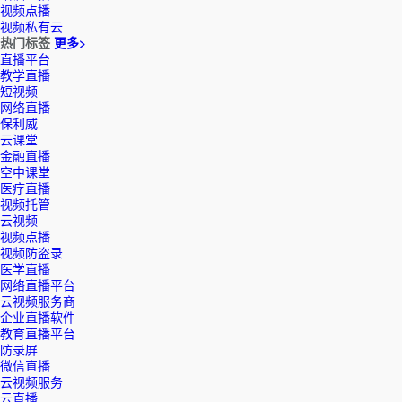
视频点播
视频私有云
热门标签
更多>
直播平台
教学直播
短视频
网络直播
保利威
云课堂
金融直播
空中课堂
医疗直播
视频托管
云视频
视频点播
视频防盗录
医学直播
网络直播平台
云视频服务商
企业直播软件
教育直播平台
防录屏
微信直播
云视频服务
云直播