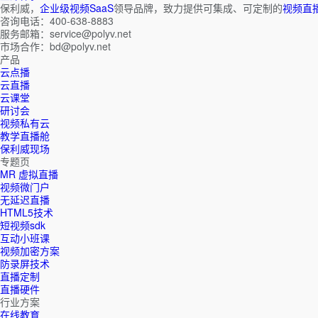
保利威，
企业级视频SaaS
领导品牌，致力提供可集成、可定制的
视频直
咨询电话：400-638-8883
服务邮箱：service@polyv.net
市场合作：bd@polyv.net
产品
云点播
云直播
云课堂
研讨会
视频私有云
教学直播舱
保利威现场
专题页
MR 虚拟直播
视频微门户
无延迟直播
HTML5技术
短视频sdk
互动小班课
视频加密方案
防录屏技术
直播定制
直播硬件
行业方案
在线教育