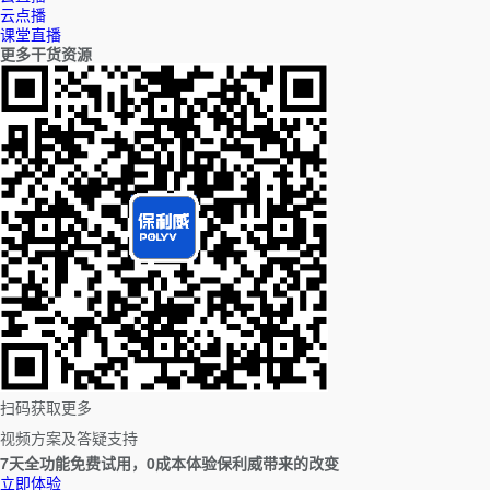
云点播
课堂直播
更多干货资源
扫码获取更多
视频方案及答疑支持
7天全功能免费试用，0成本体验保利威带来的改变
立即体验