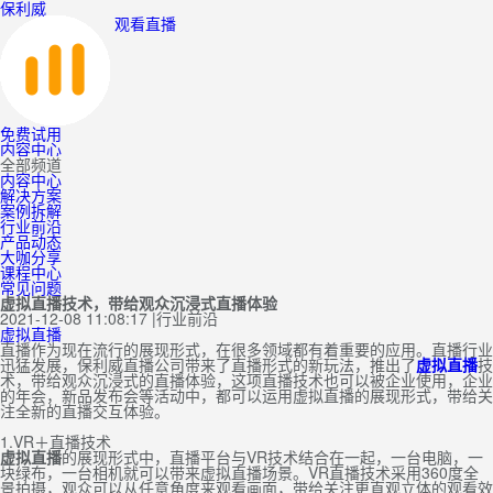
保利威
观看直播
免费试用
内容中心
全部频道
内容中心
解决方案
案例拆解
行业前沿
产品动态
大咖分享
课程中心
常见问题
虚拟直播技术，带给观众沉浸式直播体验
2021-12-08 11:08:17
|
行业前沿
虚拟直播
直播作为现在流行的展现形式，在很多领域都有着重要的应用。直播行业
迅猛发展，保利威直播公司带来了直播形式的新玩法，推出了
虚拟直播
技
术，带给观众沉浸式的直播体验，这项直播技术也可以被企业使用，企业
的年会，新品发布会等活动中，都可以运用虚拟直播的展现形式，带给关
注全新的直播交互体验。
1.VR＋直播技术
虚拟直播
的展现形式中，直播平台与VR技术结合在一起，一台电脑，一
块绿布，一台相机就可以带来虚拟直播场景。VR直播技术采用360度全
景拍摄，观众可以从任意角度来观看画面，带给关注更直观立体的观看效