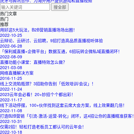
虎牙与腾讯合作：为海外用户提供游戏和直播视频
热门文章
热门
推荐
用好这5大玩法，B2B营销直播场场出圈！
2022-10-25
云辩论、云研讨、云招聘，9招打造高品质直播视听体验
2022-06-28
「保利威直播×企微平台」数据互通，6招玩转企微私域直播闭环！
2022-08-09
直播功能小课堂：直播特效怎么做？
2021-03-08
网络直播解决方案
2016-11-25
线上交流陷瓶颈？3招助你告别「低效培训/会议」！
2022-11-24
2023云年会必看！20+妙招个个都出彩！
2022-11-17
线下活动停摆，100+伙伴找到这套云席大会方案，线上效果翻几倍！
2022-11-08
打造B2B营销「引流-激活-运营-转化」闭环，这4招让你的直播精准获客
2022-10-31
仅需2招！轻松打造老板员工都认可的云年会！
2022-10-18