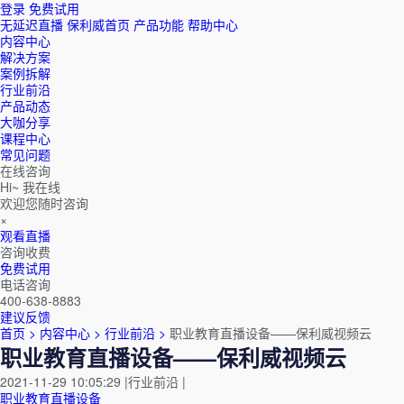
登录
免费试用
无延迟直播
保利威首页
产品功能
帮助中心
内容中心
解决方案
案例拆解
行业前沿
产品动态
大咖分享
课程中心
常见问题
在线咨询
Hi~ 我在线
欢迎您随时咨询
×
观看直播
咨询收费
免费试用
电话咨询
400-638-8883
建议反馈
首页 >
内容中心 >
行业前沿 >
职业教育直播设备——保利威视频云
职业教育直播设备——保利威视频云
2021-11-29 10:05:29
|
行业前沿
|
职业教育直播设备