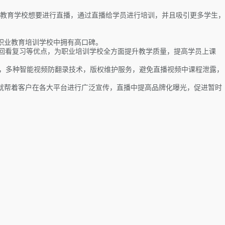
教育学校想要进行直播，通过直播给学员进行培训，并且吸引更多学生，
职业教育培训学校中拥有高口碑。
，回看复习等优点，为职业培训学校全方面提升教学质量，提高学员上课
，多种智能视频防翻录技术，版权维护服务，避免直播视频中课程泄露，
就帮着客户在各大平台进行广泛宣传，直播中提高品牌化曝光，促进暂时