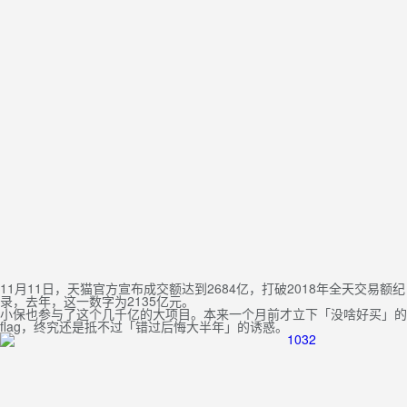
11月11日，天猫官方宣布成交额达到2684亿，打破2018年全天交易额纪
录，去年，这一数字为2135亿元。
小保也参与了这个几千亿的大项目。本来一个月前才立下「没啥好买」的
flag，终究还是抵不过「错过后悔大半年」的诱惑。