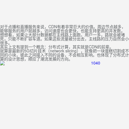
对于点播和直播服务来说，CDN有着非常巨大的价值。周边节点越多，
能够服务的用户就越多，访问速度也会更快，也能支持更高的并发数。
想想看，如果让大部分数据都在主线路上面跑，用户一多，路就会被堵
死，只能不断扩容车道。如果这些流量被分出去，主线路的压力自然会小
很多。
其实上文有提到一个概念：分布式计算，其实就是CDN的前辈。
就算是最新的5G切片技术（network slicing），就像把一块蛋糕切割成不
同的小块，彼此之间接入不同的设备，不会相互影响。也体现了分布式计
算的设计思想，顺应了潮流发展的方向。