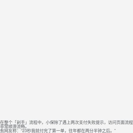
在整个「剁手」流程中，小保除了遇上两次支付失败提示，访问页面流程
非常顺滑流畅。
有网友称：“23秒我就付完了第一单，往年都在两分半钟之后。”