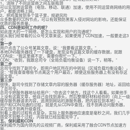
1、消除了不同运营商之间互联瓶颈
可以实现跨运营商（电信、移动、联通）加速，使用不同运营商网络的用
户，都能流畅上网。
2、把鸡蛋放到多个篮子里，规避风险
众多数量的CDN节点，可以有效预防黑客入侵对网站的影响，还能保证
优质的服务质量。
四、CDN是如何工作的呢？
如此庞大的一个网络，是怎么实现和用户的沟通呢？
就从我们经常看的公众号文章来说，如果使用了CDN加速，一般要走这3
步：
第一步
用户点击了公众号某篇文章，说：“我要看这篇文章。”
本地DNS服务器找了一下硬盘，发现没有这篇文章的缓存数据，就跟
CDN说：“我这里搞不定，需要你帮忙一下。”
CDN：“收到，我跟总司令（全局负载均衡设备）说一下，稍等。”
第二步
总司令找到了副司令，即用户地区所在的中转站（区域负载均衡设备），
说：“帮我查查哪些节点离这个用户最近，顺便这些服务器上有没有存这
篇文章。”
第三步
很快，副司令找到了存储文章内容的服务器（缓存服务器）地址，返回给
了总司令。
总司令把服务器地址给用户：“你去这个地方，找这个人看看。如果他手
上没有这篇文章，他自己会找到源头，然后整理好材料给你的（向上一级
缓存服务器请求内容，追溯到网站的源服务器，把内容拉到本地）。”
用户和CDN沟通的过程，就是先从CDN中查找，找不到再访问服务器，
实在找不到再升级查找。
别看上面的过程有点复杂，实际上服务器响应速度是毫秒之间，我们几乎
感受不到整个过程，内容就已经加载完毕了。
五、保利威和CDN
保利威作为国内领先的云视频厂商，保利威采用了融合CDN节点加速方
案。