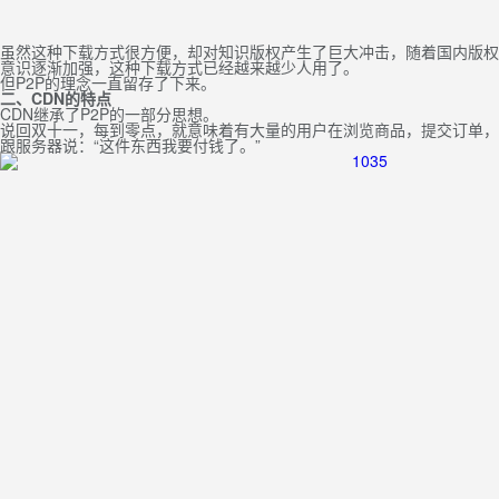
虽然这种下载方式很方便，却对知识版权产生了巨大冲击，随着国内版权
意识逐渐加强，这种下载方式已经越来越少人用了。
但P2P的理念一直留存了下来。
二、CDN的特点
CDN继承了P2P的一部分思想。
说回双十一，每到零点，就意味着有大量的用户在浏览商品，提交订单，
跟服务器说：“这件东西我要付钱了。”