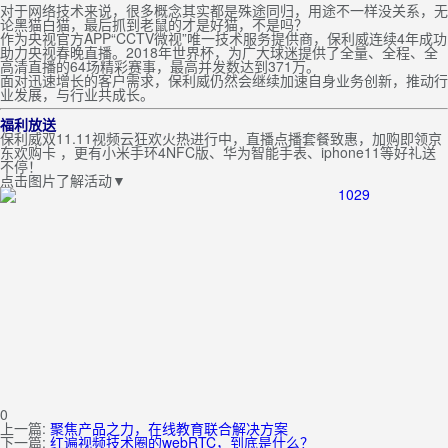
对于网络技术来说，很多概念其实都是殊途同归，用途不一样没关系，无
论黑猫白猫，最后抓到老鼠的才是好猫，不是吗？
作为央视官方APP“CCTV微视”唯一技术服务提供商，保利威连续4年成功
助力央视春晚直播。2018年世界杯，为广大球迷提供了全量、全程、全
高清直播的64场精彩赛事，最高并发数达到371万。
面对迅速增长的客户需求，保利威仍然会继续加速自身业务创新，推动行
业发展，与行业共成长。
福利放送
保利威双11.11视频云狂欢火热进行中，直播点播套餐致惠，加购即领京
东欢购卡 ，更有小米手环4NFC版、华为智能手表、iphone11等好礼送
不停！
点击图片了解活动▼
0
上一篇:
聚焦产品之力，在线教育联合解决方案
下一篇:
红遍视频技术圈的webRTC，到底是什么？