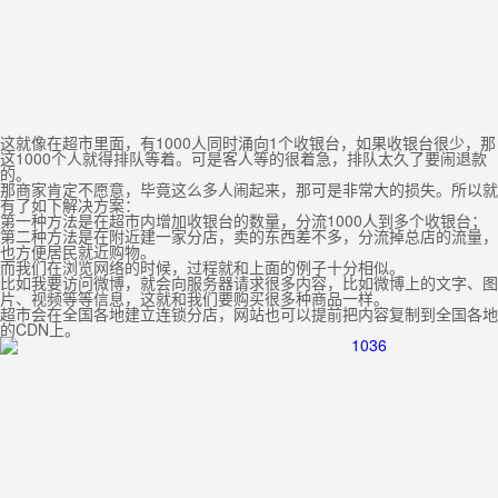
这就像在超市里面，有1000人同时涌向1个收银台，如果收银台很少，那
这1000个人就得排队等着。可是客人等的很着急，排队太久了要闹退款
的。
那商家肯定不愿意，毕竟这么多人闹起来，那可是非常大的损失。所以就
有了如下解决方案：
第一种方法是在超市内增加收银台的数量，分流1000人到多个收银台；
第二种方法是在附近建一家分店，卖的东西差不多，分流掉总店的流量，
也方便居民就近购物。
而我们在浏览网络的时候，过程就和上面的例子十分相似。
比如我要访问微博，就会向服务器请求很多内容，比如微博上的文字、图
片、视频等等信息，这就和我们要购买很多种商品一样。
超市会在全国各地建立连锁分店，网站也可以提前把内容复制到全国各地
的CDN上。