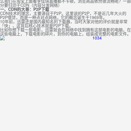
么我们在淘宝上面看李佳琪直播都不卡顿，浏览商品依然很流畅呢？一部
分要归功于CDN（内容分发网络）
一、CDN的大哥：P2P下载
CDN技术的理念，主要源自于P2P。这里说的P2P，不是近几年大火的
P2P借贷，而是一种点对点网络，它的概念诞生于1969年。
10年前，迅雷还是国内最知名的下载器，当时大家对他的评价就是非常
「快」，这背后核心技术就是P2P下载。
比如你想下载一部电影，迅雷就会在网络中找到拥有这部电影的电脑，在
这些电脑上，下载电影的碎片，到你的电脑上，组装成完整的电影文件。