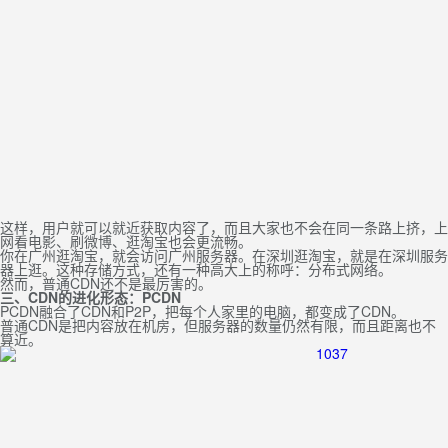
这样，用户就可以就近获取内容了，而且大家也不会在同一条路上挤，上
网看电影、刷微博、逛淘宝也会更流畅。
你在广州逛淘宝，就会访问广州服务器。在深圳逛淘宝，就是在深圳服务
器上逛。这种存储方式，还有一种高大上的称呼：分布式网络。
然而，普通CDN还不是最厉害的。
三、CDN的进化形态：PCDN
PCDN融合了CDN和P2P，把每个人家里的电脑，都变成了CDN。
普通CDN是把内容放在机房，但服务器的数量仍然有限，而且距离也不
算近。