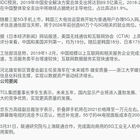
IDC预测，2019年中国安全解决方案总体支出将达到69.5亿美元，2018
在中国整体安全支出中将继续占据绝对主导地位，占比高达61.9%。
随着三星5G手机上市，韩国三大电信运营商开始为普通用户办理5G入网
术信息通信部当天称，将于2026年前创造60万个与5G相关的就业岗
据《日本经济新闻》网站报道，美国无线通信和互联网协会（CTIA）上周
评分来看，中国和美国并列第一，均为19分。随后是韩国18分、日本17
工信部消息称，2019年1-2月，中国规模以上互联网和相关服务企业完成
速，生活服务类平台增速较快；互联网数据服务实现快速增长。
河北雄安新区管委会副主任吴海军在“未来城市·雄安质量——浙江大学雄
信息化科技支撑，实现以数据资产驱动经济增长。
公司要闻
TCL集团董事长李东生表示，未来五年，国内显示产业将进入蓬勃发展
大的竞争优势，实现更高质量的发展。
京东方高级副总裁张宇表示，折叠屏手机将在2021价格降至一万元左
屏幕做电视的消息予以否认，他还补充道，55寸的4k电视面板成本在20
3月31日，联通研究院与上海联通合作，完成面向商用的5G工业无人机
用案例。