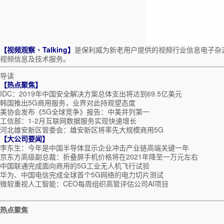
【视频观察 ･ Talking】
是保利威为新老用户提供的视频行业信息电子杂
视频信息及技术服务。
导读
【热点聚焦】
IDC：2019年中国安全解决方案总体支出将达到69.5亿美元
韩国推出5G商用服务，业界对此持观望态度
美协会发布《5G全球竞争》报告：中美并列第一
工信部：1-2月互联网数据服务实现快速增长
河北雄安新区管委会：雄安新区将率先大规模商用5G
【大公司要闻】
李东生：今年是中国半导体显示企业冲击产业链高端关键一年
京东方高级副总裁：折叠屏手机价格将在2021年降至一万元左右
中国联通完成面向商用的5G工业无人机飞行试验
华为、中国电信完成全球首个5G网络的电力切片测试
微软重视人工智能：CEO每周组织高管评估公司AI项目
热点聚焦