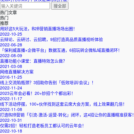
热门文章
热门
推荐
用好这5大玩法，B2B营销直播场场出圈！
2022-10-25
云辩论、云研讨、云招聘，9招打造高品质直播视听体验
2022-06-28
「保利威直播×企微平台」数据互通，6招玩转企微私域直播闭环！
2022-08-09
直播功能小课堂：直播特效怎么做？
2021-03-08
网络直播解决方案
2016-11-25
线上交流陷瓶颈？3招助你告别「低效培训/会议」！
2022-11-24
2023云年会必看！20+妙招个个都出彩！
2022-11-17
线下活动停摆，100+伙伴找到这套云席大会方案，线上效果翻几倍！
2022-11-08
打造B2B营销「引流-激活-运营-转化」闭环，这4招让你的直播精准获客
2022-10-31
仅需2招！轻松打造老板员工都认可的云年会！
2022-10-18