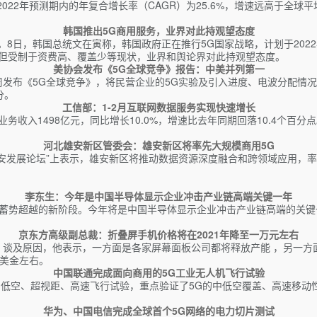
-2022年预测期内的年复合增长率（CAGR）为25.6%，增速远高于全球平
韩国推出5G商用服务，业界对此持观望态度
。8日，韩国总统文在寅称，韩国政府正在推行5G国家战略，计划于202
位。但受制于资费高、覆盖少等现状，业界和舆论界对此持观望态度。
美协会发布《5G全球竞争》报告：中美并列第一
发布《5G全球竞争》，将民营企业的5G实验及引入进度、电波分配情况、
分。
工信部：1-2月互联网数据服务实现快速增长
业务收入1498亿元，同比增长10.0%，增速比去年同期回落10.4个
河北雄安新区管委会：雄安新区将率先大规模商用5G
安发展论坛”上表示，雄安新区将推动数据资源深度融合和跨领域应用，率先
李东生：今年是中国半导体显示企业冲击产业链高端关键一年
、蓄势超越的新阶段。今年将是中国半导体显示企业冲击产业链高端的关
京东方高级副总裁：折叠屏手机价格将在2021年降至一万元左右
右。谈及原因，他表示，一方面是各家屏幕面板公司都将释放产能 ，另一
0美金左右。
中国联通完成面向商用的5G工业无人机飞行试验
中低空、超视距、高速飞行试验，重点验证了5G的中低空覆盖、高速移动
华为、中国电信完成全球首个5G网络的电力切片测试