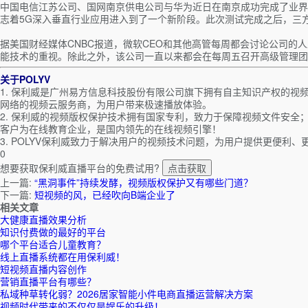
中国电信江苏公司、国网南京供电公司与华为近日在南京成功完成了业界首
志着5G深入垂直行业应用进入到了一个新阶段。此次测试完成之后，三
据美国财经媒体CNBC报道，微软CEO和其他高管每周都会讨论公司的人
能技术的重视。除此之外，该公司一直以来都会在每周五召开高级管理团
关于POLYV
1. 保利威是广州易方信息科技股份有限公司旗下拥有自主知识产权的视频
网络的视频云服务商，为用户带来极速播放体验。
2. 保利威的视频版权保护技术拥有国家专利，致力于保障视频文件安全；平
客户为在线教育企业，是国内领先的在线视频引擎！
3. POLYV保利威致力于解决用户的视频技术问题，为用户提供更便利
0
想要获取保利威直播平台的免费试用?
点击获取
上一篇:
“黑洞事件”持续发酵，视频版权保护又有哪些门道？
下一篇:
短视频的风，已经吹向B端企业了
相关文章
大健康直播效果分析
知识付费做的最好的平台
哪个平台适合儿童教育？
线上直播系统都在用保利威！
短视频直播内容创作
营销直播平台有哪些？
私域种草转化弱？2026居家智能小件电商直播运营解决方案
视频时代带来的不仅仅是娱乐的升级！