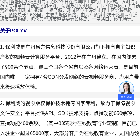
“深圳智能网联交通测试示范区”今日在深圳坪山举行启用仪式，该测试示
范区支持单车自动驾驶的标准、法规及研发测试，同时可满足网联式自动
驾驶的应用测试与验证。 据了解，测试区位于深圳市坪山区金联路附
近，道路总长2.6公里，主要为城区道路，由六车道城市次干路和两车道
城市支路构成，包含典型城市道路要素如环岛、十字路口、停车场等。
关于POLYV
1. 保利威是广州易方信息科技股份有限公司旗下拥有自主知识
产权的视频云计算服务平台，2012年在广州建立。在国内部署
了900余个节点，覆盖全国各个省市以及各网络运营商，是目前
国内唯一一家拥有4套CDN分发网络的云视频服务商，为用户带
来极速播放体验。
立即咨询
2. 保利威的视频版权保护技术拥有国家专利，致力于保障视频
文件安全；平台提供API、SDK技术支持；点播功能650余项，
直播功能460余项。（其中835项为在线教育行业定制）目前已
入驻企业超过65000家，大部分客户为在线教育企业，是国内领