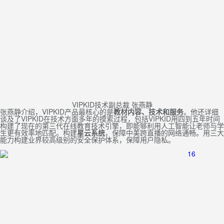
VIPKID技术副总裁 张燕静
张燕静介绍，VIPKID产品最核心的是
教材内容、技术和服务
。他还详细
谈及了VIPKID在技术方面多年的摸索过程，包括VIPKID用四到五年时间
构建了现在的第三代在线教育技术引擎，即能够利用人工智能让老师与学
生更有效率地匹配。构建
星云系统
，保障中美跨直播的网络通畅。用三大
能力构建业界较高级别的安全保护体系，保障用户隐私。