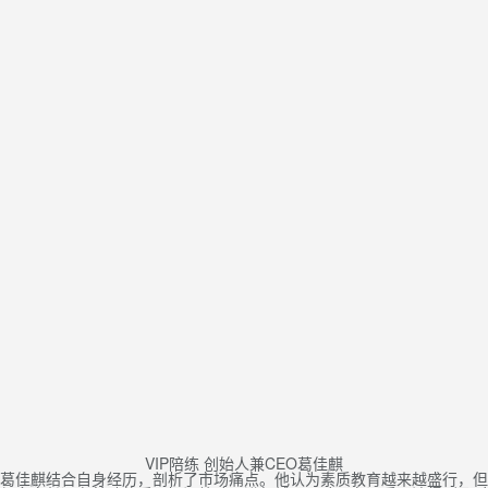
VIP陪练 创始人兼CEO葛佳麒
葛佳麒结合自身经历，剖析了市场痛点。他认为素质教育越来越盛行，但