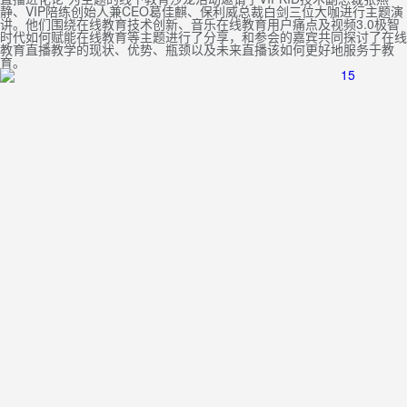
静、VIP陪练创始人兼CEO葛佳麒、保利威总裁白剑三位大咖进行主题演
讲。他们围绕在线教育技术创新、音乐在线教育用户痛点及视频3.0极智
时代如何赋能在线教育等主题进行了分享，和参会的嘉宾共同探讨了在线
教育直播教学的现状、优势、瓶颈以及未来直播该如何更好地服务于教
育。