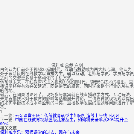
保利威 总裁 白剑
白剑认为目前处于视频2.0动时代，
互动与移动
成为两大核心词。他认为
处于该阶段的在线教学以
直播为主，辅以互动
。老师与学员、学员与学员
之间的交流更多基于移动化的手机方式。
他预测未来，在线教育将进入视频3.0极智时代。随着5G技术的推出，直
播课堂将会有效突破延迟、网络带宽的瓶颈，同时迎来整个行业的AI技术
的落地。
最后，在圆桌讨论环节，现场参与嘉宾就在线直播教学方式、互动玩法、
未来直播技术对于教育的影响等话题展开讨论。主讲嘉宾就现场观众提出
的如何平衡技术成本与盈利的冲突、直播教学发展的瓶颈等问题进行了解
答。
1
上一篇:
云朵课堂王庆：传统教育转型中如何打造线上与线下闭环
下一篇:
中国在线教育视频盗版乱象丛生，如何将安全率从30%提升至
99%
相关文章
保利威李乐：双师课堂的过去、现在与未来