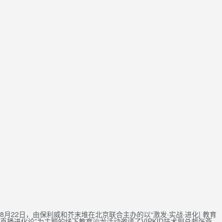
8月22日，由保利威和芥末堆在北京联合主办的以“激发·实战·进化| 教育
直播进化论”为主题的线下教育沙龙活动邀请了VIPKID技术副总裁张燕