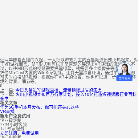
近两年随着直播的兴起，一大批以游戏为主的直播频道迅速火热起来。对
于VR游戏而言，MR形式则可以非常直观的展现出VR游戏的沉浸感。不
过，以往MR形式的视频需要搭建绿幕，或需要多个摄像头等条件。
凭借MixCast内置的WildKey功能，让其无需绿幕环境，通过单摄像头即
可实时拍摄MR视频，根据你在VR中的位置，你也可以进一步调整MR环
立即咨询
境的背景、细节等。
0
上一篇:
今日头条进军游戏直播：流量顶峰过后的焦虑
下一篇:
火山小视频宣布百万行家计划，投入10亿打造短视频版行业百科
全书
相关文章
华为5G手机本月发布，你可能还关心这些
VR直播
新用户免费试用
企业级定制
7x24小时客服
1v1专家服务
立即注册，免费试用
访问电脑版