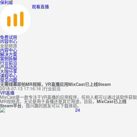
保利威
观看直播
免费试用
内容中心
全部频道
内容中心
解决方案
案例拆解
行业前沿
产品动态
大咖分享
课程中心
常见问题
无需绿幕即拍MR视频，VR直播应用MixCast已上线Steam
2018-07-13 17:16:16
|
行业前沿
VR直播
MixCast是一款专注于VR直播的应用程序，任何人都可以通过该软件获取
MR视频流，无论是用于直播还是其它用途，目前，
MixCast已上线
Steam平台
，感兴趣的朋友可以下载体验。