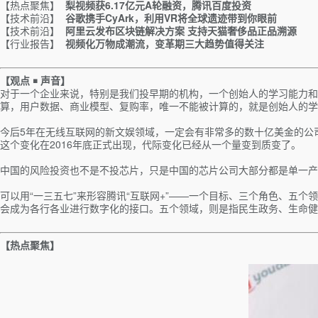
【热点聚焦】
梨视频获6.17亿元A轮融资，腾讯百度投资
【技术前沿】
谷歌携手CyArk，利用VR将全球遗迹带到你眼前
【技术前沿】
阿里云发布区块链解决方案 支持天猫奢侈品正品溯源
【行业报告】
视频化万物成潮流，变革期三大趋势值得关注
【观点
￭
声音】
对于一个企业来说，特别是我们投早期的机构，一个创始人的学习能力和
算，用户数据、商业模型、复购率，唯一不能被计算的，就是创始人的学
今后5年在无线互联网的新文娱领域，一定会有非常多的数十亿美金的公
这个变化在2016年底正式出现，代际变化已经从一个量变到质变了。
中国的风险投资也不是不投芯片，只是中国的芯片公司大部分都是单一产
可以用“一三五七”来形容腾讯“互联网+”——一个目标、三个角色、五
会成为各行各业进行数字化的接口。五个领域，则是指民生政务、生命健
【热点聚焦】