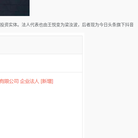
条投资实体。法人代表也由王悦变为梁汝波，后者现为今日头条旗下抖音