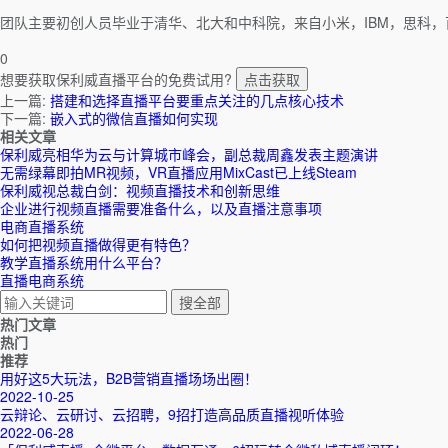
团队主要初创人员毕业于清华、北大和中科院，来自小米，IBM，思科，百
0
想要获取保利威直播平台的免费试用?
点击获取
上一篇:
搭建和选择直播平台要重点关注的几点核心技术
下一篇:
嵌入式的微信直播如何实现
相关文章
保利威亮相华为云与计算城市峰会，副总裁周鑫发表主题演讲
无需绿幕即拍MR视频，VR直播应用MixCast已上线Steam
保利威视总裁白剑：视频直播技术和创新思维
企业进行视频直播需要准备什么，以及直播注意事项
电商直播系统
如何把视频直播做得更有特色？
教学直播系统用什么平台？
直播电商系统
热门文章
热门
推荐
用好这5大玩法，B2B营销直播场场出圈！
2022-10-25
云辩论、云研讨、云招聘，9招打造高品质直播视听体验
2022-06-28