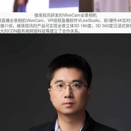
维境视讯研发的VliveCam全景相机
相机VliveCam、VR视频直播软件VLiveStudio、软/硬件4K实时编码
。据介绍，维境视讯的产品可实现全景立体3D 180度，3D 360度沉浸式体
大的CDN服务商网宿科技等建立了合作关系。