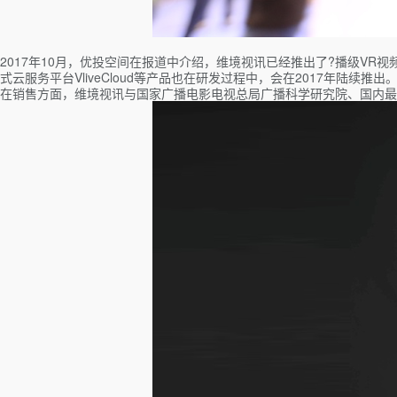
2017年10月，优投空间在报道中介绍，维境视讯已经推出了?播级VR视频直播全景
式云服务平台VliveCloud等产品也在研发过程中，会在2017年陆续推出
在销售方面，维境视讯与国家广播电影电视总局广播科学研究院、国内最