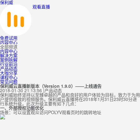
保利威
观看直播
免费试用
内容中心
全部频道
内容中心
解决方案
案例拆解
行业前沿
产品动态
大咖分享
课程中心
常见问题
保利威云直播新版本（Version 1.9.0）——上线通告
2018-01-30 21:13:56
|
产品动态
保利威始终坚持以至臻卓越的产品和良好的用户体验为目标，致力于为用
户提供极致的视频服务。保利威云直播将在2018年1月31日23时30分进
行系统升级，此次升级主要有如下几点：
一、外部授权功能优化
场景：可以设置观众访问POLYV观看页时的跳转地址