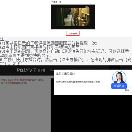
注：
(1)预览窗显示的子频道推流画面截图五分钟截取一次;
(2)点击预览图可直接播放预览子频道的画面;
(3)由于网络问题，预览窗的自动出现或消失可能会有延迟，可以选择手
动刷新页面得到更快的显示。
6.当停止使用导播台时，请点击【退出导播台】，在出现的弹窗点击【确
定】。如图：
立即咨询