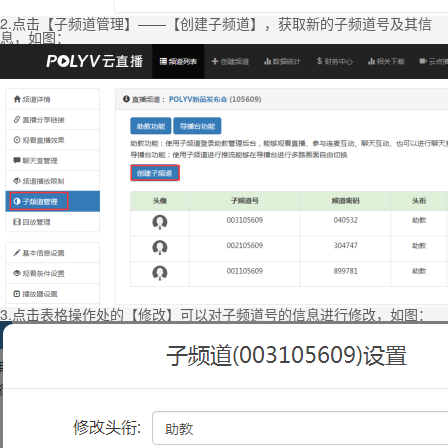
2.点击【子频道管理】——【创建子频道】，获取新的子频道号及其信
息，如图：
3.点击表格操作处的【修改】可以对子频道号的信息进行修改，如图：