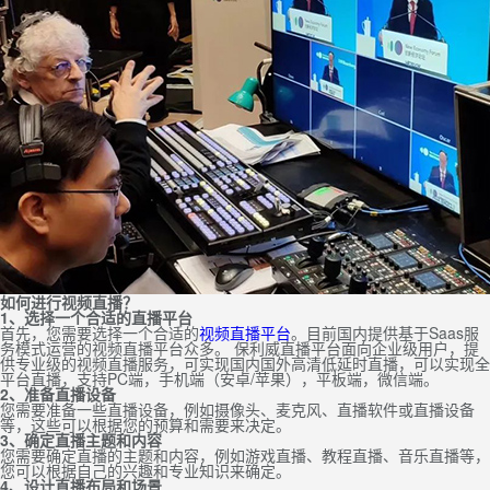
如何进行视频直播？
1、选择一个合适的直播平台
首先，您需要选择一个合适的
视频直播平台
。目前国内提供基于Saas服
务模式运营的视频直播平台众多。 保利威直播平台面向企业级用户，提
供专业级的视频直播服务，可实现国内国外高清低延时直播，可以实现全
平台直播，支持PC端，手机端（安卓/苹果），平板端，微信端。
2、准备直播设备
您需要准备一些直播设备，例如摄像头、麦克风、直播软件或直播设备
等，这些可以根据您的预算和需要来决定。
3、确定直播主题和内容
您需要确定直播的主题和内容，例如游戏直播、教程直播、音乐直播等，
您可以根据自己的兴趣和专业知识来确定。
4、设计直播布局和场景