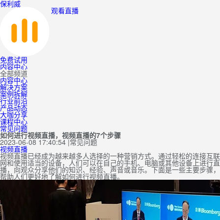
保利威
观看直播
免费试用
内容中心
全部频道
内容中心
解决方案
案例拆解
行业前沿
产品动态
大咖分享
课程中心
常见问题
如何进行视频直播，视频直播的7个步骤
2023-06-08 17:40:54
|
常见问题
视频直播
视频直播已经成为越来越多人选择的一种营销方式。通过轻松的连接互联
网和使用适当的设备，人们可以在自己的手机、电脑或其他设备上进行直
播，向观众分享他们的知识、经验、声音或音乐。下面是一些主要步骤，
帮助人们更好地了解如何进行视频直播。