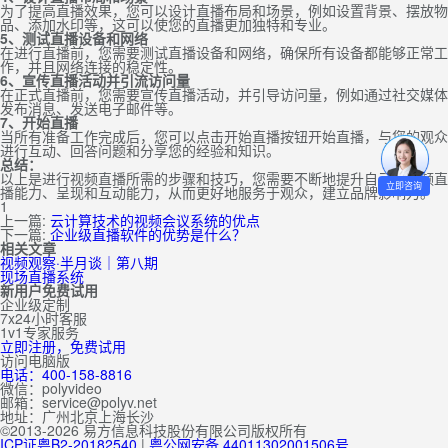
为了提高直播效果，您可以设计直播布局和场景，例如设置背景、摆放物
品、添加水印等，这可以使您的直播更加独特和专业。
5、测试直播设备和网络
在进行直播前，您需要测试直播设备和网络，确保所有设备都能够正常工
作，并且网络连接的稳定性。
6、宣传直播活动并引流访问量
在正式直播前，您需要宣传直播活动，并引导访问量，例如通过社交媒体
发布消息、发送电子邮件等。
7、开始直播
当所有准备工作完成后，您可以点击开始直播按钮开始直播，与您的观众
进行互动、回答问题和分享您的经验和知识。
总结：
以上是进行视频直播所需的步骤和技巧，您需要不断地提升自己的视频直
立即咨询
播能力、呈现和互动能力，从而更好地服务于观众，建立品牌影响力。
1
上一篇:
云计算技术的视频会议系统的优点
下一篇:
企业级直播软件的优势是什么？
相关文章
视频观察·半月谈｜第八期
现场直播系统
新用户免费试用
企业级定制
7x24小时客服
1v1专家服务
立即注册，免费试用
访问电脑版
电话：400-158-8816
微信：polyvideo
邮箱：service@polyv.net
地址：
广州
北京
上海
长沙
©2013-2026 易方信息科技股份有限公司版权所有
ICP证粤B2-20182540
|
粤公网安备 44011302001506号