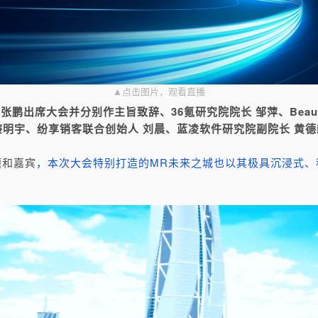
▲点击图片，观看直播
 张鹏出席大会并分别作主旨致辞、36氪研究院院长 邹萍、Beau
廉明宇、纷享销客联合创始人 刘晨、蓝凌软件研究院副院长 黄德毅
。
题和嘉宾
，本次大会特别打造的MR未来之城也以其极具
沉浸式、