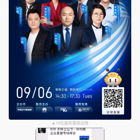
▲12位嘉宾重磅出席