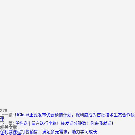
278
上一篇:
UCloud正式发布优云精选计划，保利威成为首批技术生态合作伙
伴
下一篇:
任性送 | 留言送行李箱！转发送分钟数！你来我就送！
相关文章
保利威课程打包销售：满足多元需求，助力学习成长