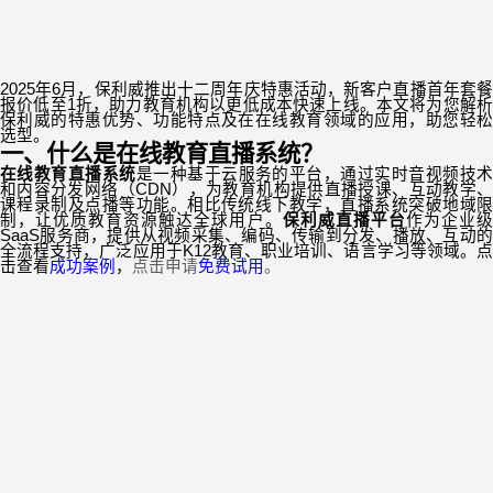
2025
年
6
月，保利威推出十二周年庆特惠活动，新客户直播首年套
报价低至
1
折，助力教育机构以更低成本快速上线。本文将为您解
保利威的特惠优势、功能特点及在在线教育领域的应用，助您轻松
选型。
一、什么是在线教育直播系统？
在线教育直播系统
是一种基于云服务的平台，通过实时音视频技
和内容分发网络（
CDN
），为教育机构提供直播授课、互动教学
课程录制及点播等功能。相比传统线下教学，直播系统突破地域限
制，让优质教育资源触达全球用户。
保利威直播平台
作为企业
SaaS
服务商，提供从视频采集、编码、传输到分发、播放、互动的
全流程支持，广泛应用于
K12
教育、职业培训、语言学习等领域。
击查看
成功案例
，
点击申请
免费试用
。