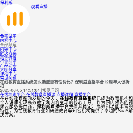
保利威
观看直播
免费试用
内容中心
全部频道
内容中心
解决方案
案例拆解
行业前沿
产品动态
大咖分享
课程中心
常见问题
在线教育直播系统怎么选型更有性价比？保利威直播平台12周年大促折
扣
2025-06-05 14:51:04
|
常见问题
在线培训平台
在线教育直播课
点播课程
直播平台
在在线教育蓬勃发展的今天，
在线教育直播系统
已成为教育机构
个人讲师实现高效教学和内容变现的核心工具。作为国内领先的视
频云服务提供商，
保利威直播平台
凭借其稳定、高效和功能丰富
特性，为在线教育行业
如研途教育等知名机构
提供了卓越的
SaaS
决方案。