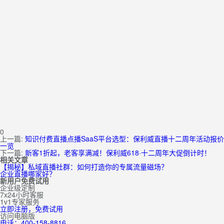
0
上一篇:
知识付费直播点播SaaS平台选型：保利威直播十二周年活动报价
一览
下一篇:
新客1折起，老客享满减！保利威618·十二周年大促倒计时！
相关文章
【揭秘】私域直播社群：如何打造你的专属流量磁场？
企业直播哪家好？
新用户免费试用
企业级定制
7x24小时客服
1v1专家服务
立即注册，免费试用
访问电脑版
电话：400-158-8816