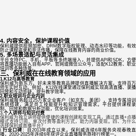
4.
内容安全，保护课程价值
保利威提供视频加密、
DRM
数字版权管理、动态水印等功能，有
防止课程盗录和非法传播，保障在线教育内容的商业价值。
5.
多场景适配与灵活集成
平台支持
PC
、手机、平板等多终端接入，并提供
API
和
SDK
，方
将直播功能嵌入自有
APP
、官网或微信公众号，适配
K12
教育、职
培训等多种场景。
三、保利威在在线教育领域的应用
1.K12
与高等教育
保利威为新东方、好未来等教育品牌提供直播解决方案，支持百万
师生实时互动。例如，
K12
在线课堂通过保利威实现高清直播、录
回放和互动答疑，提升教学效率。
2.
职业培训与企业内训
保利威服务超过
25
万家企业客户（如京东、美团），支持专属培训
系统搭建，满足员工技能提升和知识管理需求。平台提供课程录
制、回放和数据分析功能，优化培训效果。
3.
个人讲师与知识付费
保利威为独立讲师提供便捷的课程创建和变现工具，通过直播
+
点
模式支持订阅、单次付费等盈利方式，助力内容变现。四、为什么
选择保利威直播平台？
l
行业口碑
：自
2013
年成立以来，保利威连续
6
年服务央视春晚
播，
2020-2025
年连续
6
年获评企业直播服务商排行榜第一。