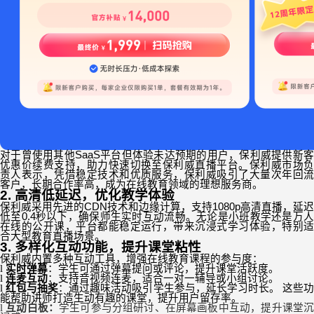
对于曾使用其他
SaaS
平台但体验未达预期的用户，保利威提供新
优惠价续费支持，助力快速切换至保利威直播平台。保利威市场负
责人表示，凭借稳定技术和优质服务，保利威吸引了大量次年回流
客户，长期合作率高，成为在线教育领域的理想服务商。
2.
高清低延迟，优化教学体验
保利威采用先进的
CDN
技术和边缘计算，支持
1080p
高清直播，延迟
低至
0.4
秒以下，确保师生实时互动流畅。无论是小班教学还是万
在线的公开课，平台都能稳定运行，带来沉浸式学习体验，特别适
合大型教育直播场景。
3.
多样化互动功能，提升课堂粘性
保利威内置多种互动工具，增强在线教育课程的参与度：
l
实时弹幕
：学生可通过弹幕提问或评论，提升课堂活跃度。
l
连麦互动
：支持音视频连麦，适合一对一辅导或小组讨论。
l
红包与抽奖
：通过趣味活动吸引学生参与，延长学习时长。
这些
能帮助讲师打造生动有趣的课堂，提升用户留存率。
l
互动白板：
学生可参与分组研讨、在屏幕画板中互动，提升课堂