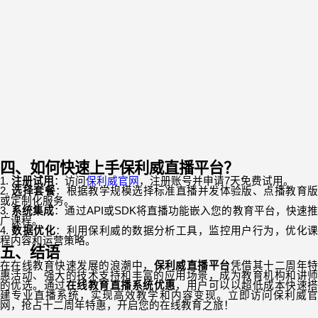
四、
如何快速上手保利威直播平台？
1.
注册试用
：访问
保利威官网
，注册账号并申请
7
天免费试用。
2.
选择套餐
：根据教学规模选择标准直播并发体验版、点播教育
或定制化服务。
3.
系统集成
：通过
API
或
SDK
将直播功能嵌入您的教育平台，快速
广课程。
4.
数据优化
：利用保利威的数据分析工具，监控用户行为，优化
程内容和运营策略。
五、
结语
在在线教育快速发展的浪潮中，
保利威直播平台
凭借其十二周年特
惠活动、强大的技术支持和丰富的应用场景，成为教育机构和讲师
的优选。通过
在线教育直播系统优惠
，用户可以以超低成本快速
建专业直播系统，实现高效教学和内容变现。立即访问保利威官
网，抢占十二周年特惠，开启您的在线教育之旅！