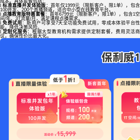
成本。具体套餐包括：
l
标准直播并发体验版
：首年仅
1999
元（限新客户，限
1
单），包
100
并发、
200
个直播频道，适合中小型在线教育平台。
l
点播教育版特惠套餐
：首年
6799
元（限新客户，限
1
单），包含
1
间
/
年、
3T
流量
/
月，满足课程点播需求。
l
免费试用
：新用户可享受
7
天全功能免费试用，零成本体验平台
能，降低决策风险。
l
定制化服务
：根据大型教育机构需求提供定制套餐，费用灵活
议，确保性价比最大化。