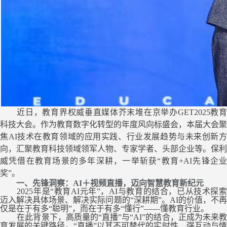
近日，教育界权威垂直媒体芥末堆在京举办
GET2025教
科技大会。作为教育数字化转型的年度风向标盛会，本届大会聚
焦AI技术在教育领域的应用实践、行业发展趋势与未来创新方
向，汇聚教育科技领域领军人物、专家学者、头部企业等。保利
威凭借在教育场景的多年深耕，一举斩获“教育+AI先锋企业
奖”。
一、
先锋洞察：
AI＋
视频
直播，
迈向智慧教育新纪元
2025年
是
“教育AI元年”，AI与教育的结合，已从技术探
迈入解决
具体场景、解决实际问题的
“深耕期”。AI的价值，不
仅是在于有多“聪明”，而在于有多“懂行”——懂教育行业。
在此背景下，高质量的
“直播”与“AI”的结合，正成为未来
育发展的关键路径。“直播”以其不可替代的实时性、强互动与情