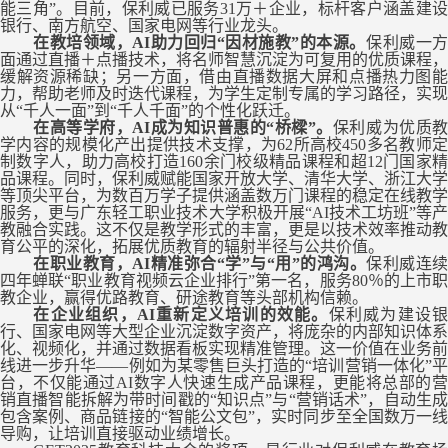
能三角”
。目前，
保利威
已
服务
31万＋企业
，
标杆
客户涵盖建
银行、南方航空、国家电网等行业龙头
。
在教培领域，
AI
助力回归
“因材施教”的本源。
保利威
一
面通过
直播＋点播技术
，将名师智慧沉淀为可复用的优质课程，
缓解资源稀缺；另一方面，借由
直播数据大屏和点播热力图
力
，
帮助老师及时迭代课程，
为学生
定制
专属的学习路径，实现
从
“千人一面”到“千人千面”的个性化跃迁。
在高等学府，
AI
成为知识普惠的
“桥樑”。
保利威
为优质
学内容的规模化产出提供技术支撑，
为
62
所高校
450
多
名教师
制数字人，
助力高校
打造
160余
门校级精品课程
和
超
1
2
门国家
品课程
。
同时，
保利威
赋能
国家开放大学
、
清华大学、浙江大学
等
顶尖
平台，为数百万学子提供涵盖数万门课程的稳定在线教学
服务
，
更
与广东轻工职业技术大学
积极
开展
“AI技术工坊班”等
教融合实践
。
这不仅是教学形式的丰富，更是
以技术效率推动教
育公平的深化
，拓展优质教育的辐射半径与公共价值。
在职业教育，
AI
精准弥合
“学”与“用”的鸿沟。
保利威连
四年蝉联
“职业教育视频云企业排行”第一名，服务80％的上市
教企业，
赢得优路教育、研途
教育
等头部机构
信赖
。
在企业组织，
AI
重新定义培训的效能。
保利威
为建设
行、国家电网等大型
企业沉淀数字资产
，将庞杂的内部知识体系
化、视频化，并通过数据看板实现精准管理。这一价值在业务前
线进一步升华
——例如为某零售巨头打造的“
培训营销
一体
化
”
台，
不仅能通过
AI数字人快速生成产品课程，更能将总部的
销直播智能拆解为带时间戳的“知识点”与“营销话术”，自动生成
包含案例、商品链接的“智能公文包”，实时同步至全国数万一线
导购
，
让培训直接驱动业绩增长。