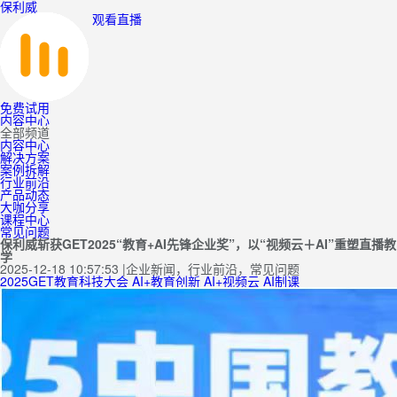
保利威
观看直播
免费试用
内容中心
全部频道
内容中心
解决方案
案例拆解
行业前沿
产品动态
大咖分享
课程中心
常见问题
保利威斩获GET2025“教育+AI先锋企业奖”，以“视频云＋AI”重塑直播教
学
2025-12-18 10:57:53
|
企业新闻，行业前沿，常见问题
2025GET教育科技大会
AI+教育创新
AI+视频云
AI制课