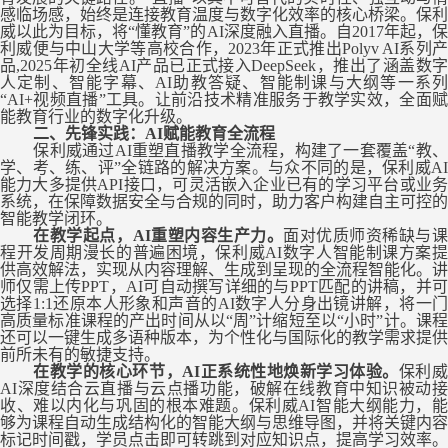
感临场感，始终是连接教育温度与数字化效率的核心桥梁。保利
威以此为目标，将“懂教育”的AI深度融入直播。自2017年起，保
利威便与中山大学等高校合作，2023年正式推出Polyv AI系列产
品,2025年初全线AI产品已正式接入DeepSeek，推出了涵盖数字
人定制、智能字幕、AI助教答疑、智能制课与大纲等一系列
“AI+视频直播”工具。让前沿技术精准服务于教学实效，全面赋
能教育行业的数字化升级。
二、先锋实践：
AI赋能教育全流程
保利威通过
AI重塑直播教学全流程，构建了一套覆盖“教
学、考、练
、评
”全
链路的
解决方案
。
与众不同的是，保利威
A
能力
大多
提供
API接口，可灵活嵌入企业已有的学习平台或业
系统，在保障数据安全与合规的同时，助力客户构建自主可控的
智能教学闭环。
在教学起点，
AI重塑内容生产力。
面对优质师资稀缺与
程开发周期漫长的普遍困境，保利威
AI数字人智能制课
方案
供高效解法
，
实现从内容理解、生成到呈现的全流程智能化。
讲
师
仅需
上传
PPT，AI
可
自动撰写详细的与
PPT匹配的讲稿，并
选择1:1还原本人形象和声音的AI数
字人分身出镜讲解
，
将一
高质量标准课程的产出时间从以
“周”计缩短至以“小时”计。
课
还可以
一键生成多语种版本，为个性化与国际化的教学需求提供
前所未有的敏捷支持。
在教学的核心环节，
AI正系统性地
焕新
学习体验。
保利
AI深度
结合云
直播与
云
点播
功能
，破解在线教育中知识被动
收、难以内化与巩固的根本难题。
保利威
AI智能大纲能力，
够为课程自动生成结构化的智能大纲与思维导图，并将关键内容
标记时间戳，学员点击即可转跳到对应知识点，提高学习效率。