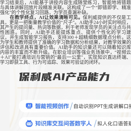
学习结束后，
AI能基于讲授内容生成随堂练习，智能地将错
与具体讲解
回放
片段精准关联。这构成了一个
“即错即学、精
强化”的个性化复习回路
，
为学员
查漏补缺。
在教学终点，
AI让效果清晰可见。
保利威提供的不仅是
具，更是一把衡量教学价值的
“尺子”。AI助手24小时实时响应
其产生的提问量、热词等数据，
利于
老师发现学员的关注点与共
性困惑。同时，
AI助手还能提炼重点、提供个性化的学习
议，并生成智能学习报告，支持300＋超精细数据埋点
分析
。
为学生和教师提供了准确的学习数据和分析结果，对教学效果的
评估和改进具有重要价值。
AI助手的知识量还可以随着知识
内容的丰富而不断升级。在职业培训等强业务场景中，“视频云
＋
AI
”能打通培训与营销的“最后一公里”，实现知识直达终端
学习即获工具、行为可追踪、效果可验证的闭环。